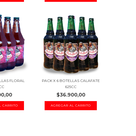
ELLAS FLORAL
PACK X 6 BOTELLAS CALAFATE
CC
625CC
00,00
$36.900,00