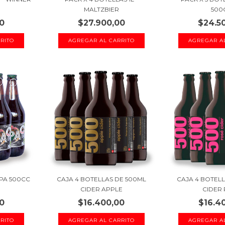
MALTZBIER
500
0
$27.900,00
$24.5
APA 500CC
CAJA 4 BOTELLAS DE 500ML
CAJA 4 BOTEL
CIDER APPLE
CIDER
0
$16.400,00
$16.4