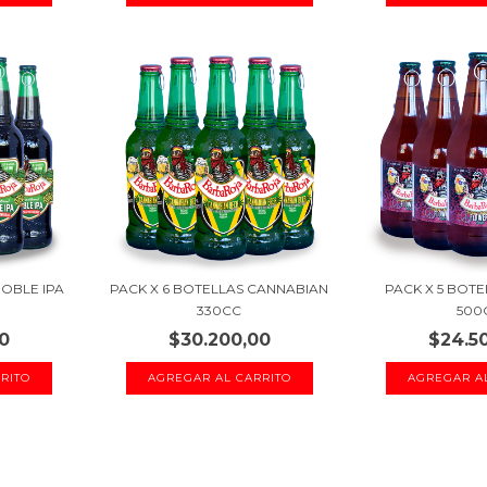
DOBLE IPA
PACK X 6 BOTELLAS CANNABIAN
PACK X 5 BOT
330CC
500
0
$30.200,00
$24.5