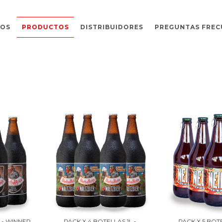
MOS
PRODUCTOS
DISTRIBUIDORES
PREGUNTAS FREC
 - WINNER
PACK X 4 BOTELLAS 1L -
PACK X 5 BOT