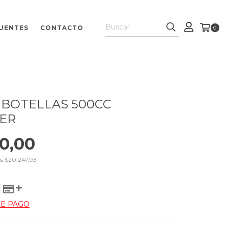
UENTES
CONTACTO
0
5 BOTELLAS 500CC
ER
0,00
os
$20.247,93
DE PAGO