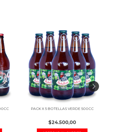
500CC
PACK X 5 BOTELLAS VERDE 500CC
PACK X 
$24.500,00